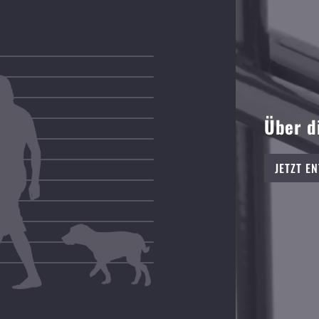
Über d
JETZT E