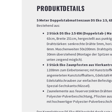
PRODUKTDETAILS
5 Meter Doppelstabmattenzaun DS Eko 2.5, 63
Bestehend aus:
2 Stück DS Eko 2.5 656 (Doppelstab-) 
63cm, Breite 251cm, hergestellt aus punkt
Drahtstärken: senkrechte Drähte 5mm, hori
6mm. Maschenweiten 50x200mm. Drahtspitze
30mm überstehend (Montage der Spitzen w
unten zeigend möglich).
3 Stück Eko Zaunpfosten aus Vierkant
1200mm zum Einbetonieren; mit Kunststoffk
angenieteten Kunststoffhaltern, Edelstahl
Edelstahlschrauben zur einfachen Befestig
Spezial-Sechskantschlüssel).
Zaunelemente aus feuerverzinkten Drähten 
Polyester-Pulverbeschichtung, Pfosten aus
mit hochwertiger Polyester-Pulverbeschich
Der Komplettzaun DS Eko 656 besticht durch sein 