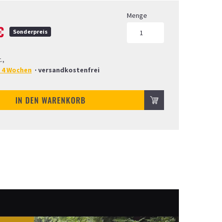
Menge
€
Sonderpreis
.,
. 4 Wochen
·
versandkostenfrei
IN DEN WARENKORB