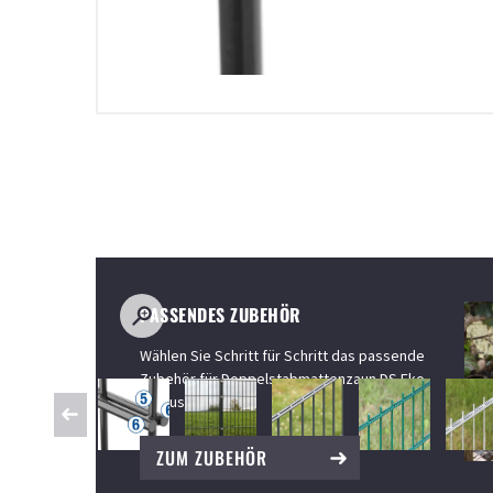
PASSENDES ZUBEHÖR
Wählen Sie Schritt für Schritt das passende
Page 1 of 9
Zubehör für Doppelstabmattenzaun DS Eko
2.5 aus.
ZUM ZUBEHÖR