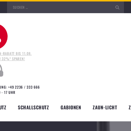
N-RABATT BIS 11.08.
ZU 32%* SPAREN!
STABMATTENZAUN DS EKO 2.5
NG: +49 2236 / 333 666
 2.5
0 - 17 UHR
UTZ
SCHALLSCHUTZ
GABIONEN
ZAUN-LICHT