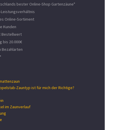
schlands bester Online-Shop Gartenzäune"
-Leistungsverhältnis
es Online-Sortiment
ne Kunden
 Bestellwert
 bis 20.000€
n Bezahlarten
"
mattenzaun
pelstab-Zauntyp ist für mich der Richtige?
in
el im Zaunverlauf
kung
se