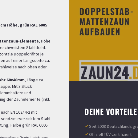
cm Höhe, grün RAL 6005
Mattenzaun-Elemente
, Höhe
geschweißtem Stahldraht.
zontale Doppeldrähte je
n auf einer Längsseite ca.
ahlweise nach oben oder
rohr 60x40mm
, Länge ca.
appe. Mit 3 Stück
-Klemmhaltern und
ung der Zaunelemente (inkl.
DEINE VORTEILE
nach EN 10244-2 mit
 sendzimirverzinktem Stahl
tung, Farbe grün RAL 6005
✓
Seit 2008 Deutschlands gr
✓
Offiziell TÜV-zertifiziert
einmaliges Preis-Leistungs-