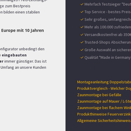
✓
Mehrfach Testsieger "Deut
änge zum Bestpreis
✓
Top Service - bestes Preis
 bilden einen stabilen
✓
Sehr großes, umfangreich
✓
Mehr als 100.000 zufriede
 Europe mit 10 Jahren
✓
Versandkostenfrei ab 350€
✓
Trusted-Shops Absicherung
onfigurator unbedingt den
✓
Große Auswahl an sichere
e
eingebauten
✓
Qualität "Made in Germany
er
immer günstiger. Das ist
DOWNLOADS
em Umfang an unsere Kunden
Montageanleitung Doppelstab
Produktvergleich - Welcher Dop
Zaunmontage bei Gefälle
Zaunmontage auf Mauer / L-Ste
Zaunmontage bei flachem Wink
Produkthinweise Feuerverzin
Allgemeine Sicherheitshinwei