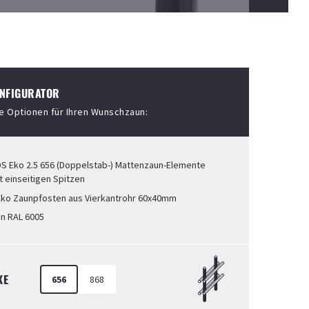
NFIGURATOR
ie Optionen für Ihren Wunschzaun:
S Eko 2.5 656 (Doppelstab-) Mattenzaun-Elemente
 einseitigen Spitzen
ko Zaunpfosten aus Vierkantrohr 60x40mm
ün RAL 6005
KE
656
868