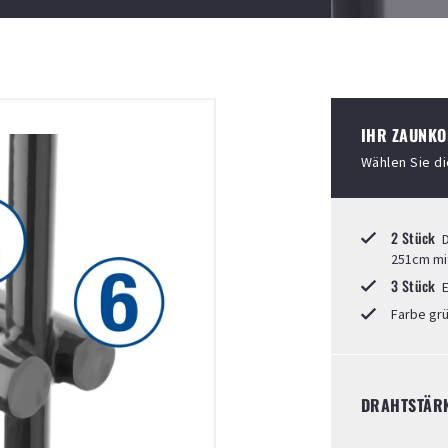
IHR ZAUNKO
Wählen Sie d
2 Stück
D
251cm mit
3 Stück
E
Farbe gr
DRAHTSTÄR