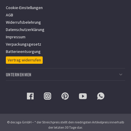
Versandinformationen
Über 4.000 Kundenbewertungen
Cookie-Einstellungen
Informationen zur Lieferzeit
4.8 / 5 Sternen eKomi Bewertungen für zaun24.de
AGB
Informationen zum Bestellvorgang
Widerrufsbelehrung
Barrierefreiheit
Datenschutzerklärung
FAQ/Häufige Fragen
Impressum
Montageservice
Verpackungsgesetz
Batterieentsorgung
Vertrag widerrufen
UNTERNEHMEN
Über ZAUN24
Aktuelle Informationen
Gewerbliche Kunden
Stellenangebote
© decoga GmbH – * der Streichpreis stellt den niedrigsten Artikelpreis innerhalb
der letzten 30 Tage dar.