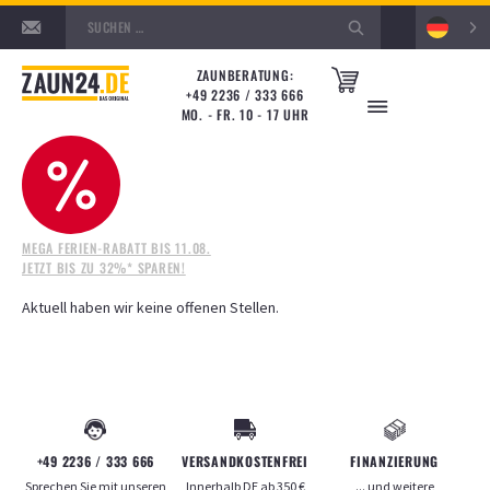
DEUTSCH
ZAUNBERATUNG:
+49 2236 / 333 666
MO. - FR. 10 - 17 UHR
STARTSEITE
STELLENANGEBOTE | ZAUN24
MEGA FERIEN-RABATT BIS 11.08.
STELLENANGEBOTE
JETZT BIS ZU 32%* SPAREN!
Aktuell haben wir keine offenen Stellen.
+49 2236 / 333 666
VERSANDKOSTENFREI
FINANZIERUNG
Sprechen Sie mit unseren
Innerhalb
DE
ab
350
€
... und weitere