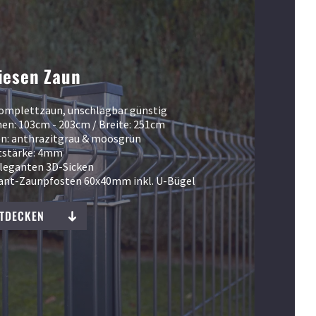
iesen Zaun
omplettzaun, unschlagbar günstig
en: 103cm - 203cm / Breite: 251cm
n: anthrazitgrau & moosgrün
tstärke: 4mm
leganten 3D-Sicken
kant-Zaunpfosten 60x40mm inkl. U-Bügel
NTDECKEN