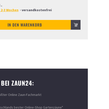
.,
. 2-3 Wochen
·
versandkostenfrei
IN DEN WARENKORB
 BEI ZAUN24:
ößter Online Zaun-Fachmarkt
schlands bester Online-Shop Gartenzäune"