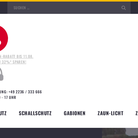
N-RABATT BIS 11.08.
ZU 32%* SPAREN!
ERKANTPFOSTEN -KOMPLETTZAUN-
NG: +49 2236 / 333 666
IERKANTPFOSTEN -KOMPLETTZAUN-
0 - 17 UHR
UTZ
SCHALLSCHUTZ
GABIONEN
ZAUN-LICHT