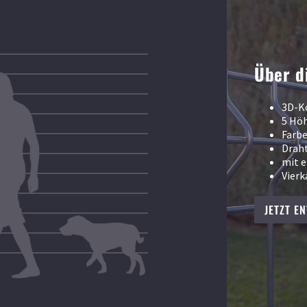
Über d
3D-K
5 Höh
Farbe
Drah
mit e
Vier
JETZT E