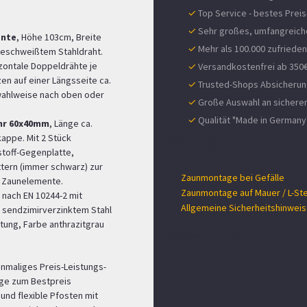
✓
Top Service - bestes Preis
✓
Sehr großes, umfangreich
ente
, Höhe 103cm, Breite
✓
Mehr als 100.000 zufriede
tgeschweißtem Stahldraht.
zontale Doppeldrähte je
✓
Versandkostenfrei ab 350€
n auf einer Längsseite ca.
✓
Trusted-Shops Absicherung
ahlweise nach oben oder
✓
Große Auswahl an sichere
✓
Qualität "Made in Germany
ohr 60x40mm
, Länge ca.
DOWNLOADS
appe. Mit 2 Stück
stoff-Gegenplatte,
ern (immer schwarz) zur
Zaunmontage bei Gefälle
r Zaunelemente.
Zaunmontage auf Mauer / L-Ste
nach EN 10244-2 mit
Allgemeine Sicherheitshinwei
 sendzimirverzinktem Stahl
tung, Farbe anthrazitgrau
Angaben zur GPSR
inmaliges Preis-Leistungs-
änge zum Bestpreis
und flexible Pfosten mit