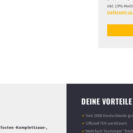
inkl. 19% MwSt
Lieferzeit ca
DEINE VORTEILE
✓
Seit 2008 Deutschlands gr
✓
Offiziell TÜV-zertifiziert
pfosten -Komplettzaun-,
✓
Mehrfach Testsieger "Deut