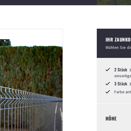
IHR ZAUNKO
Wählen Sie d
2 Stück
3
einseitig
3 Stück
3
Farbe ant
HÖHE