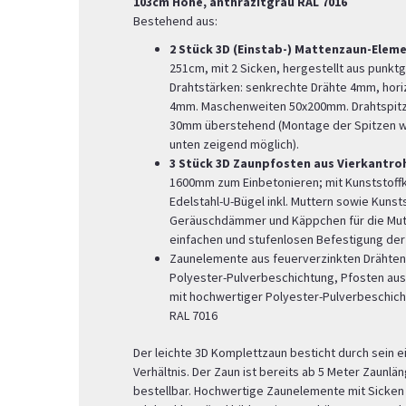
103cm Höhe, anthrazitgrau RAL 7016
Bestehend aus:
2 Stück 3D (Einstab-) Mattenzaun-Elem
251cm, mit 2 Sicken, hergestellt aus punk
Drahtstärken: senkrechte Drähte 4mm, hori
4mm. Maschenweiten 50x200mm. Drahtspitze
30mm überstehend (Montage der Spitzen w
unten zeigend möglich).
3 Stück 3D Zaunpfosten aus Vierkantr
1600mm zum Einbetonieren; mit Kunststoffk
Edelstahl-U-Bügel inkl. Muttern sowie Kunst
Geräuschdämmer und Käppchen für die Mutt
einfachen und stufenlosen Befestigung de
Zaunelemente aus feuerverzinkten Drähten 
Polyester-Pulverbeschichtung, Pfosten aus
mit hochwertiger Polyester-Pulverbeschich
RAL 7016
Der leichte 3D Komplettzaun besticht durch sein e
Verhältnis. Der Zaun ist bereits ab 5 Meter Zaunl
bestellbar. Hochwertige Zaunelemente mit Sicken 