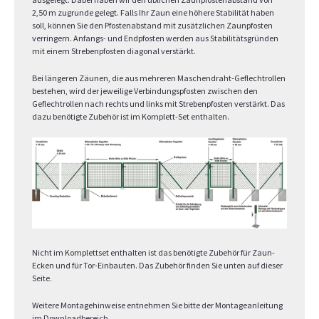
2,50 m zugrunde gelegt. Falls Ihr Zaun eine höhere Stabilität haben
soll, können Sie den Pfostenabstand mit zusätzlichen Zaunpfosten
verringern. Anfangs- und Endpfosten werden aus Stabilitätsgründen
mit einem Strebenpfosten diagonal verstärkt.
Bei längeren Zäunen, die aus mehreren Maschendraht-Geflechtrollen
bestehen, wird der jeweilige Verbindungspfosten zwischen den
Geflechtrollen nach rechts und links mit Strebenpfosten verstärkt. Das
dazu benötigte Zubehör ist im Komplett-Set enthalten.
Nicht im Komplettset enthalten ist das benötigte Zubehör für Zaun-
Ecken und für Tor-Einbauten. Das Zubehör finden Sie unten auf dieser
Seite.
Weitere Montagehinweise entnehmen Sie bitte der Montageanleitung
im Downloadbereich.