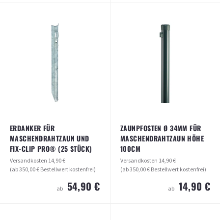
ZAUNPFOSTEN Ø 34MM FÜR
ROHRSCHELLE 34 O. 38MM ZUR
MASCHENDRAHTZAUN HÖHE 100CM,
MONTAGE VON RUNDPFOSTEN
VERKÜRZT FÜR EINSCHLAGHÜLSEN
SEITLICH AN MAUERWERK (IN 2
FARBEN ERHÄLTLICH)
Versandkosten
14,90 €
(ab 350,00 € Bestellwert kostenfrei)
Versandkosten
14,90 €
(ab 350,00 € Bestellwert kostenfrei)
8,40 €
ab
0,95 €
ab
ARTIKEL ANSEHEN
ARTIKEL ANSEHEN
ERDANKER FÜR
ZAUNPFOSTEN Ø 34MM FÜR
MASCHENDRAHTZAUN UND
MASCHENDRAHTZAUN HÖHE
FIX-CLIP PRO® (25 STÜCK)
100CM
Versandkosten
14,90 €
Versandkosten
14,90 €
(ab 350,00 € Bestellwert kostenfrei)
(ab 350,00 € Bestellwert kostenfrei)
54,90 €
14,90 €
ab
ab
ZAUNPFOSTEN Ø 34MM FÜR
ERDANKER FÜR
MASCHENDRAHTZAUN HÖHE 100CM
MASCHENDRAHTZAUN UND FIX-CLIP