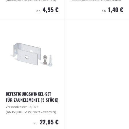
4,95 €
1,40 €
ab
ab
BINDEDRAHT GRÜN 1,4 MM LÄNGE
STREBENSCHELLE FÜR TORPFOSTEN
50 METER
60MM
Versandkosten
14,90 €
Versandkosten
14,90 €
(ab 350,00 € Bestellwert kostenfrei)
(ab 350,00 € Bestellwert kostenfrei)
4,95 €
1,40 €
ab
ab
ARTIKEL ANSEHEN
ARTIKEL ANSEHEN
BEFESTIGUNGSWINKEL-SET
FÜR ZAUNELEMENTE (5 STÜCK)
Versandkosten
14,90 €
(ab 350,00 € Bestellwert kostenfrei)
22,95 €
ab