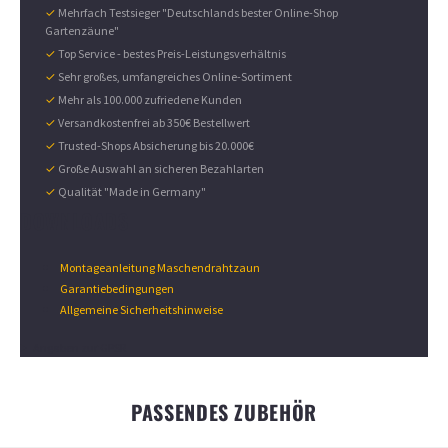
✓
Mehrfach Testsieger "Deutschlands bester Online-Shop
Gartenzäune"
✓
Top Service - bestes Preis-Leistungsverhältnis
✓
Sehr großes, umfangreiches Online-Sortiment
✓
Mehr als 100.000 zufriedene Kunden
✓
Versandkostenfrei ab 350€ Bestellwert
✓
Trusted-Shops Absicherung bis 20.000€
✓
Große Auswahl an sicheren Bezahlarten
✓
Qualität "Made in Germany"
DOWNLOADS
Montageanleitung Maschendrahtzaun
Garantiebedingungen
Allgemeine Sicherheitshinweise
Angaben zur GPSR
PASSENDES ZUBEHÖR