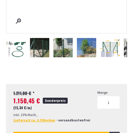
Page 1 of 7
1.211,00 €
*
Menge
1.150,45 €
Sonderpreis
(15,34 €/
m)
inkl. 19% MwSt.,
Lieferzeit ca. 2-3 Wochen
·
versandkostenfrei