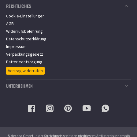
Zahlungsarten
RECHTLICHES
Versandkostenfrei ab
350
€
Versandinformationen
Über 4.000 Kundenbewertungen
Cookie-Einstellungen
Informationen zur Lieferzeit
4.8 / 5 Sternen eKomi Bewertungen für zaun24.de
AGB
Informationen zum Bestellvorgang
Widerrufsbelehrung
Barrierefreiheit
Datenschutzerklärung
FAQ/Häufige Fragen
Impressum
Montageservice
Verpackungsgesetz
Batterieentsorgung
Vertrag widerrufen
UNTERNEHMEN
Über ZAUN24
Aktuelle Informationen
Gewerbliche Kunden
Stellenangebote
© decoga GmbH – * der Streichpreis stellt den niedrigsten Artikelpreis innerhalb