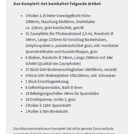
Das Komplett-Set beinhaltet folgende Artikel:
3 Rollen á 25 Meter Viereckgeflecht Höhe
1000mm, Maschung 60x60mm, Drahtstärke
ca. 2,6mm, grün beschichtet, gerollt
31 Zaunpfähle (für Pfostenabstand 2,5 m), Rundrohr Ø
34mm, Länge 1155mm für Einschlag-Bodenhülsen,
zinkphospatiert u. pulverbeschichtet grün, inkl. montierter
Spanndrahthalter und Kunststoffkappe, grün
6 Streben, Rundrohr Ø 34mm, Länge 1500mm mit 34er
Schelle (Qualität wie Zaunpfosten)
37 Stück GAH-Bodeneinschlaghülsen 34x500mm, verzinkt
4 Stück GAH Strebenplatten 100x100mm, inkl. Schrauben
1 Stück Einschlagwerkzeug
6 Geflechtspannstäbe, Stahl Ø 6mm
18 Befestigungsschellen 34mm für Spannstäbe
18 Drahtspanner, Größe 2, grün
3 Rollen à 110m Spanndraht
2 Rollen à 50m Bindedraht
Das Maschendrahtzaun Komplett-Set ist für gerade Zaunverläufe
ausgelegt. Dabei haben wir den üblichen Zaunpfostenabstand von