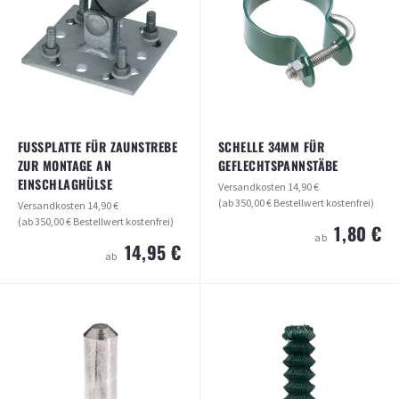
15,90 €
11,95 €
ab
ab
ARTIKEL ANSEHEN
ARTIKEL ANSEHEN
FUSSPLATTE FÜR ZAUNSTREBE Z
SCHELLE 34MM FÜR
UR MONTAGE AN E
GEFLECHTSPANNSTÄBE
INSCHLAGHÜLSE
Versandkosten
14,90 €
(ab 350,00 € Bestellwert kostenfrei)
Versandkosten
14,90 €
(ab 350,00 € Bestellwert kostenfrei)
1,80 €
ab
14,95 €
ab
FUSSPLATTE FÜR ZAUNSTREBE ZUR M
SCHELLE 34MM FÜR
ONTAGE AN EINSCHLAGHÜLSE
GEFLECHTSPANNSTÄBE
Versandkosten
14,90 €
Versandkosten
14,90 €
(ab 350,00 € Bestellwert kostenfrei)
(ab 350,00 € Bestellwert kostenfrei)
14,95 €
1,80 €
ab
ab