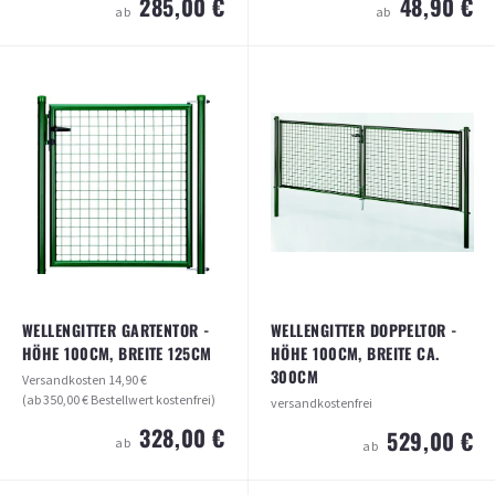
285,00 €
48,90 €
ab
ab
WELLENGITTER GARTENTOR - HÖHE
ANSCHLUSS-SET FÜR
100CM, BREITE 100CM
MASCHENDRAHTZAUN AN TOR
Versandkosten
14,90 €
Versandkosten
69,50 €
(ab 350,00 € Bestellwert kostenfrei)
(ab 350,00 € Bestellwert kostenfrei)
285,00 €
48,90 €
ab
ab
ARTIKEL ANSEHEN
ARTIKEL ANSEHEN
WELLENGITTER GARTENTOR -
WELLENGITTER DOPPELTOR -
HÖHE 100CM, BREITE 125CM
HÖHE 100CM, BREITE CA.
300CM
Versandkosten
14,90 €
(ab 350,00 € Bestellwert kostenfrei)
versandkostenfrei
328,00 €
529,00 €
ab
ab
WELLENGITTER DOPPELTOR - HÖHE
WELLENGITTER GARTENTOR - HÖHE