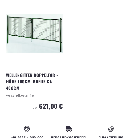
100CM, BREITE CA. 300CM
100CM, BREITE 125CM
versandkostenfrei
Versandkosten
14,90 €
(ab 350,00 € Bestellwert kostenfrei)
529,00 €
ab
328,00 €
ab
ARTIKEL ANSEHEN
ARTIKEL ANSEHEN
WELLENGITTER DOPPELTOR -
HÖHE 100CM, BREITE CA.
400CM
versandkostenfrei
621,00 €
ab
WELLENGITTER DOPPELTOR - HÖHE
100CM, BREITE CA. 400CM
versandkostenfrei
+49 2236 / 333 666
VERSANDKOSTENFREI
FINANZIERUNG