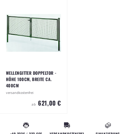
100CM, BREITE CA. 300CM
100CM, BREITE 125CM
versandkostenfrei
Versandkosten
14,90 €
(ab 350,00 € Bestellwert kostenfrei)
529,00 €
ab
328,00 €
ab
ARTIKEL ANSEHEN
ARTIKEL ANSEHEN
WELLENGITTER DOPPELTOR -
HÖHE 100CM, BREITE CA.
400CM
versandkostenfrei
621,00 €
ab
WELLENGITTER DOPPELTOR - HÖHE
100CM, BREITE CA. 400CM
versandkostenfrei
+49 2236 / 333 666
VERSANDKOSTENFREI
FINANZIERUNG