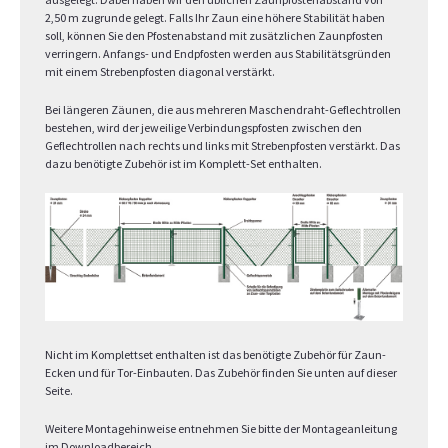
2,50 m zugrunde gelegt. Falls Ihr Zaun eine höhere Stabilität haben
soll, können Sie den Pfostenabstand mit zusätzlichen Zaunpfosten
verringern. Anfangs- und Endpfosten werden aus Stabilitätsgründen
mit einem Strebenpfosten diagonal verstärkt.
Bei längeren Zäunen, die aus mehreren Maschendraht-Geflechtrollen
bestehen, wird der jeweilige Verbindungspfosten zwischen den
Geflechtrollen nach rechts und links mit Strebenpfosten verstärkt. Das
dazu benötigte Zubehör ist im Komplett-Set enthalten.
Nicht im Komplettset enthalten ist das benötigte Zubehör für Zaun-
Ecken und für Tor-Einbauten. Das Zubehör finden Sie unten auf dieser
Seite.
Weitere Montagehinweise entnehmen Sie bitte der Montageanleitung
im Downloadbereich.