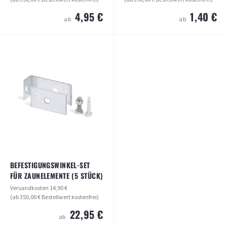
4,95 €
1,40 €
ab
ab
BINDEDRAHT GRÜN 1,4 MM LÄNGE
STREBENSCHELLE FÜR TORPFOSTEN
50 METER
60MM
Versandkosten
14,90 €
Versandkosten
14,90 €
(ab 350,00 € Bestellwert kostenfrei)
(ab 350,00 € Bestellwert kostenfrei)
4,95 €
1,40 €
ab
ab
ARTIKEL ANSEHEN
ARTIKEL ANSEHEN
BEFESTIGUNGSWINKEL-SET
FÜR ZAUNELEMENTE (5 STÜCK)
Versandkosten
14,90 €
(ab 350,00 € Bestellwert kostenfrei)
22,95 €
ab