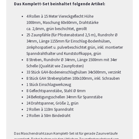
Das Komplett-Set beinhaltet folgende Artikel:
4 Rollen à 15 Meter Viereckgeflecht Höhe
1000mm, Maschung 60x60mm, Drahtstärke
ca. 2,6mm, grün beschichtet, gerollt
25 Zaunpfähle (für Pfostenabstand 2,5 m), Rundrohr Ø
34mm, Länge 1155mm für Einschlag-Bodenhülsen,
zinkphospatiert u. pulverbeschichtet grün, inkl. montierter
Spanndrahthalter und Kunststoffkappe, grün
8 Streben, Rundrohr Ø 34mm, Länge 1500mm mit 34er
Schelle (Qualität wie Zaunpfosten)
33 Stück GAH-Bodeneinschlaghülsen 34x500mm, verzinkt
8 Stück GAH Strebenplatten 100x100mm, inkl. Schrauben
1 Stück Einschlagwerkzeug
8 Geflechtspannstäbe, Stahl Ø 6mm
24 Befestigungsschellen 34mm für Spannstäbe
24 Drahtspanner, Größe 2, grün
2 Rollen à 110m Spanndraht
2 Rollen à 50m Bindedraht
Das Maschendrahtzaun Komplett-Set ist für gerade Zaunverläufe
ausgelegt. Dabei haben wir den üblichen Zaunpfostenabstand von