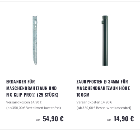
ZAUNPFOSTEN Ø 34MM FÜR
ROHRSCHELLE 34 O. 38MM ZUR
MASCHENDRAHTZAUN HÖHE 100CM,
MONTAGE VON RUNDPFOSTEN
VERKÜRZT FÜR EINSCHLAGHÜLSEN
SEITLICH AN MAUERWERK (IN 2
FARBEN ERHÄLTLICH)
Versandkosten
14,90 €
(ab 350,00 € Bestellwert kostenfrei)
Versandkosten
14,90 €
(ab 350,00 € Bestellwert kostenfrei)
8,40 €
ab
0,95 €
ab
ARTIKEL ANSEHEN
ARTIKEL ANSEHEN
ERDANKER FÜR
ZAUNPFOSTEN Ø 34MM FÜR
MASCHENDRAHTZAUN UND
MASCHENDRAHTZAUN HÖHE
FIX-CLIP PRO® (25 STÜCK)
100CM
Versandkosten
14,90 €
Versandkosten
14,90 €
(ab 350,00 € Bestellwert kostenfrei)
(ab 350,00 € Bestellwert kostenfrei)
54,90 €
14,90 €
ab
ab
ZAUNPFOSTEN Ø 34MM FÜR
ERDANKER FÜR
MASCHENDRAHTZAUN HÖHE 100CM
MASCHENDRAHTZAUN UND FIX-CLIP