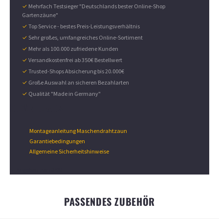
✓
Mehrfach Testsieger "Deutschlands bester Online-Shop
Gartenzäune"
✓
Top Service - bestes Preis-Leistungsverhältnis
✓
Sehr großes, umfangreiches Online-Sortiment
✓
Mehr als 100.000 zufriedene Kunden
✓
Versandkostenfrei ab 350€ Bestellwert
✓
Trusted-Shops Absicherung bis 20.000€
✓
Große Auswahl an sicheren Bezahlarten
✓
Qualität "Made in Germany"
DOWNLOADS
Montageanleitung Maschendrahtzaun
Garantiebedingungen
Allgemeine Sicherheitshinweise
Angaben zur GPSR
PASSENDES ZUBEHÖR