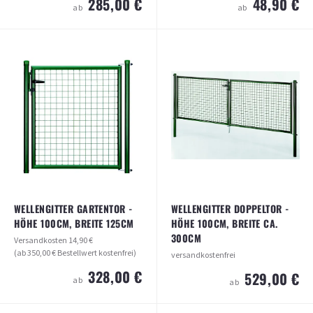
285,00 €
48,90 €
ab
ab
WELLENGITTER GARTENTOR - HÖHE
ANSCHLUSS-SET FÜR
100CM, BREITE 100CM
MASCHENDRAHTZAUN AN TOR
Versandkosten
14,90 €
Versandkosten
69,50 €
(ab 350,00 € Bestellwert kostenfrei)
(ab 350,00 € Bestellwert kostenfrei)
285,00 €
48,90 €
ab
ab
ARTIKEL ANSEHEN
ARTIKEL ANSEHEN
WELLENGITTER GARTENTOR -
WELLENGITTER DOPPELTOR -
HÖHE 100CM, BREITE 125CM
HÖHE 100CM, BREITE CA.
300CM
Versandkosten
14,90 €
(ab 350,00 € Bestellwert kostenfrei)
versandkostenfrei
328,00 €
529,00 €
ab
ab
WELLENGITTER DOPPELTOR - HÖHE
WELLENGITTER GARTENTOR - HÖHE