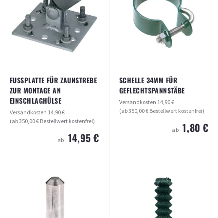
15,90 €
11,95 €
ab
ab
ARTIKEL ANSEHEN
ARTIKEL ANSEHEN
FUSSPLATTE FÜR ZAUNSTREBE Z
SCHELLE 34MM FÜR
UR MONTAGE AN E
GEFLECHTSPANNSTÄBE
INSCHLAGHÜLSE
Versandkosten
14,90 €
(ab 350,00 € Bestellwert kostenfrei)
Versandkosten
14,90 €
(ab 350,00 € Bestellwert kostenfrei)
1,80 €
ab
14,95 €
ab
FUSSPLATTE FÜR ZAUNSTREBE ZUR M
SCHELLE 34MM FÜR
ONTAGE AN EINSCHLAGHÜLSE
GEFLECHTSPANNSTÄBE
Versandkosten
14,90 €
Versandkosten
14,90 €
(ab 350,00 € Bestellwert kostenfrei)
(ab 350,00 € Bestellwert kostenfrei)
14,95 €
1,80 €
ab
ab