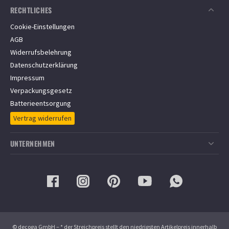
Zahlungsarten
RECHTLICHES
Versandkostenfrei ab
350
€
Versandinformationen
Über 4.000 Kundenbewertungen
Cookie-Einstellungen
Informationen zur Lieferzeit
4.8 / 5 Sternen eKomi Bewertungen für zaun24.de
AGB
Informationen zum Bestellvorgang
Widerrufsbelehrung
Barrierefreiheit
Datenschutzerklärung
FAQ/Häufige Fragen
Impressum
Montageservice
Verpackungsgesetz
Batterieentsorgung
Vertrag widerrufen
UNTERNEHMEN
Über ZAUN24
Aktuelle Informationen
Gewerbliche Kunden
Stellenangebote
© decoga GmbH – * der Streichpreis stellt den niedrigsten Artikelpreis innerhalb