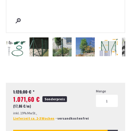
Page 1 of 7
1.128,00 €
*
Menge
1.071,60 €
Sonderpreis
(17,86 €/
m)
inkl. 19% MwSt.,
Lieferzeit ca. 2-3 Wochen
·
versandkostenfrei