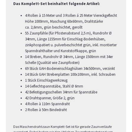
Das Komplett-Set beinhaltet folgende Artikel:
4 Rollen à 15 Meter und 3 Rollen á 25 Meter Viereckgeflecht
Höhe 1000mm, Maschung 60x60mm, Drahtstärke
ca. 2,6mm, grün beschichtet, gerollt
55 Zaunpfähle (für Pfostenabstand 2,5 m), Rundrohr Ø
34mm, Länge 1155mm für Einschlag-Bodenhülsen,
zinkphospatiert u. pulverbeschichtet grün, inkl. montierter
Spanndrahthalter und Kunststoffkappe, grün
14 Streben, Rundrohr Ø 34mm, Länge 1500mm mit 34er
Schelle (Qualität wie Zaunpfosten)
69 Stück GAH-Bodeneinschlaghülsen 34x500mm, verzinkt
14 Stück GAH Strebenplatten 100x100mm, inkl. Schrauben
1 Stück Einschlagwerkzeug
14 Geflechtspannstäbe, Stahl Ø 6mm
42 Befestigungsschellen 34mm für Spannstäbe
42 Drahtspanner, Größe 2, grün
4 Rollen à 110m Spanndraht
2 Rollen à 50m Bindedraht
Das Maschendrahtzaun Komplett-Set ist für gerade Zaunverläufe
ausgelegt. Dabei haben wir den üblichen Zaunpfostenabstand von