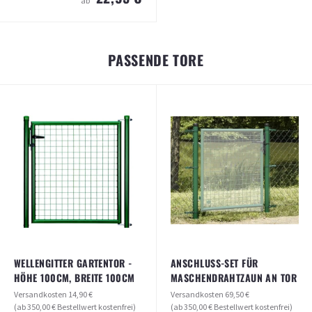
ab
BEFESTIGUNGSWINKEL-SET FÜR
ZAUNELEMENTE (5 STÜCK)
PASSENDE TORE
Versandkosten
14,90 €
(ab 350,00 € Bestellwert kostenfrei)
22,95 €
ab
ARTIKEL ANSEHEN
WELLENGITTER GARTENTOR -
ANSCHLUSS-SET FÜR
HÖHE 100CM, BREITE 100CM
MASCHENDRAHTZAUN AN TOR
Versandkosten
14,90 €
Versandkosten
69,50 €
(ab 350,00 € Bestellwert kostenfrei)
(ab 350,00 € Bestellwert kostenfrei)