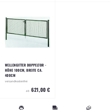
WELLENGITTER DOPPELTOR - HÖHE
WELLENGITTER GARTENTOR - HÖHE
100CM, BREITE CA. 300CM
100CM, BREITE 125CM
versandkostenfrei
Versandkosten
14,90 €
(ab 350,00 € Bestellwert kostenfrei)
529,00 €
ab
328,00 €
ab
ARTIKEL ANSEHEN
ARTIKEL ANSEHEN
WELLENGITTER DOPPELTOR -
HÖHE 100CM, BREITE CA.
400CM
versandkostenfrei
621,00 €
ab
WELLENGITTER DOPPELTOR - HÖHE
100CM, BREITE CA. 400CM