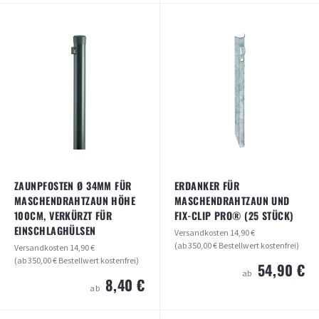
ZAUNPFOSTEN Ø 34MM FÜR
ROHRSCHELLE 34 O. 38MM ZUR
MASCHENDRAHTZAUN HÖHE 100CM
MONTAGE VON RUNDPFOSTEN
SEITLICH AN MAUERWERK (IN 2
Versandkosten
14,90 €
FARBEN ERHÄLTLICH)
(ab 350,00 € Bestellwert kostenfrei)
Versandkosten
14,90 €
14,90 €
ab
(ab 350,00 € Bestellwert kostenfrei)
0,95 €
ab
ARTIKEL ANSEHEN
ARTIKEL ANSEHEN
ZAUNPFOSTEN Ø 34MM FÜR
ERDANKER FÜR
MASCHENDRAHTZAUN HÖHE
MASCHENDRAHTZAUN UND
100CM, VERKÜRZT FÜR
FIX-CLIP PRO® (25 STÜCK)
EINSCHLAGHÜLSEN
Versandkosten
14,90 €
(ab 350,00 € Bestellwert kostenfrei)
Versandkosten
14,90 €
(ab 350,00 € Bestellwert kostenfrei)
54,90 €
ab
8,40 €
ab
ZAUNPFOSTEN Ø 34MM FÜR
ERDANKER FÜR