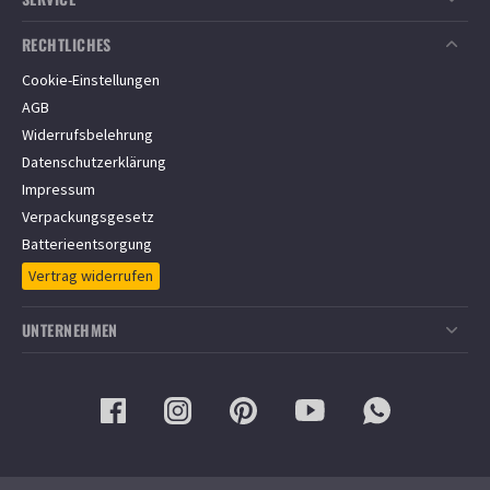
Sichere Zahlung
Zahlungsarten
RECHTLICHES
Versandkostenfrei ab
350
€
Versandinformationen
Über 4.000 Kundenbewertungen
Cookie-Einstellungen
Informationen zur Lieferzeit
4.8 / 5 Sternen eKomi Bewertungen für zaun24.de
AGB
Informationen zum Bestellvorgang
Widerrufsbelehrung
Barrierefreiheit
Datenschutzerklärung
FAQ/Häufige Fragen
Impressum
Montageservice
Verpackungsgesetz
Batterieentsorgung
Vertrag widerrufen
UNTERNEHMEN
Über ZAUN24
Aktuelle Informationen
Gewerbliche Kunden
Stellenangebote