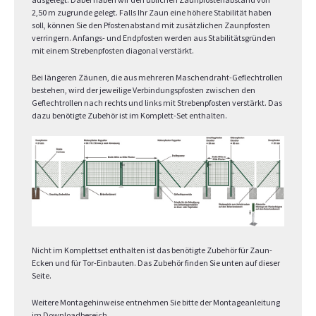
2,50 m zugrunde gelegt. Falls Ihr Zaun eine höhere Stabilität haben
soll, können Sie den Pfostenabstand mit zusätzlichen Zaunpfosten
verringern. Anfangs- und Endpfosten werden aus Stabilitätsgründen
mit einem Strebenpfosten diagonal verstärkt.
Bei längeren Zäunen, die aus mehreren Maschendraht-Geflechtrollen
bestehen, wird der jeweilige Verbindungspfosten zwischen den
Geflechtrollen nach rechts und links mit Strebenpfosten verstärkt. Das
dazu benötigte Zubehör ist im Komplett-Set enthalten.
Nicht im Komplettset enthalten ist das benötigte Zubehör für Zaun-
Ecken und für Tor-Einbauten. Das Zubehör finden Sie unten auf dieser
Seite.
Weitere Montagehinweise entnehmen Sie bitte der Montageanleitung
im Downloadbereich.