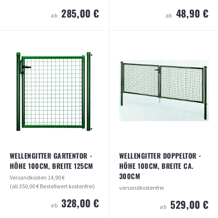
285,00 €
48,90 €
ab
ab
WELLENGITTER GARTENTOR - HÖHE
ANSCHLUSS-SET FÜR
100CM, BREITE 100CM
MASCHENDRAHTZAUN AN TOR
Versandkosten
14,90 €
Versandkosten
69,50 €
(ab 350,00 € Bestellwert kostenfrei)
(ab 350,00 € Bestellwert kostenfrei)
285,00 €
48,90 €
ab
ab
ARTIKEL ANSEHEN
ARTIKEL ANSEHEN
WELLENGITTER GARTENTOR -
WELLENGITTER DOPPELTOR -
HÖHE 100CM, BREITE 125CM
HÖHE 100CM, BREITE CA.
300CM
Versandkosten
14,90 €
(ab 350,00 € Bestellwert kostenfrei)
versandkostenfrei
328,00 €
529,00 €
ab
ab