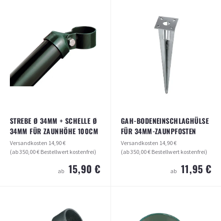
MASCHENDRAHTZAUN HÖHE 100CM,
MASCHENDRAHTZAUN UND FIX-CLIP
VERKÜRZT FÜR EINSCHLAGHÜLSEN
PRO® (25 STÜCK)
Versandkosten
14,90 €
Versandkosten
14,90 €
(ab 350,00 € Bestellwert kostenfrei)
(ab 350,00 € Bestellwert kostenfrei)
8,40 €
54,90 €
ab
ab
ARTIKEL ANSEHEN
ARTIKEL ANSEHEN
STREBE Ø 34MM + SCHELLE Ø
GAH-BODENEINSCHLAGHÜLSE
34MM FÜR ZAUNHÖHE 100CM
FÜR 34MM-ZAUNPFOSTEN
Versandkosten
14,90 €
Versandkosten
14,90 €
(ab 350,00 € Bestellwert kostenfrei)
(ab 350,00 € Bestellwert kostenfrei)
15,90 €
11,95 €
ab
ab
STREBE Ø 34MM + SCHELLE Ø 34MM
GAH-BODENEINSCHLAGHÜLSE FÜR
FÜR ZAUNHÖHE 100CM
34MM-ZAUNPFOSTEN
Versandkosten
14,90 €
Versandkosten
14,90 €