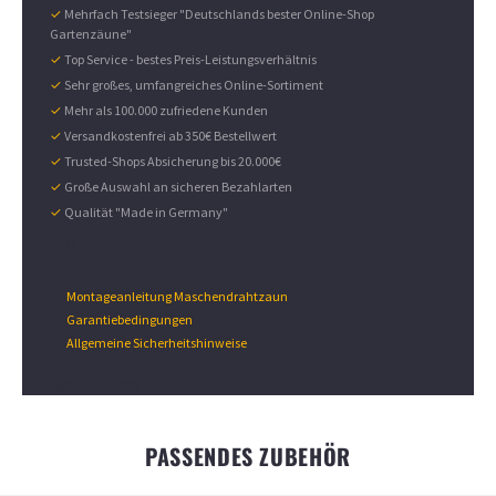
✓
Mehrfach Testsieger "Deutschlands bester Online-Shop
Gartenzäune"
✓
Top Service - bestes Preis-Leistungsverhältnis
✓
Sehr großes, umfangreiches Online-Sortiment
✓
Mehr als 100.000 zufriedene Kunden
✓
Versandkostenfrei ab 350€ Bestellwert
✓
Trusted-Shops Absicherung bis 20.000€
✓
Große Auswahl an sicheren Bezahlarten
✓
Qualität "Made in Germany"
DOWNLOADS
Montageanleitung Maschendrahtzaun
Garantiebedingungen
Allgemeine Sicherheitshinweise
Angaben zur GPSR
PASSENDES ZUBEHÖR